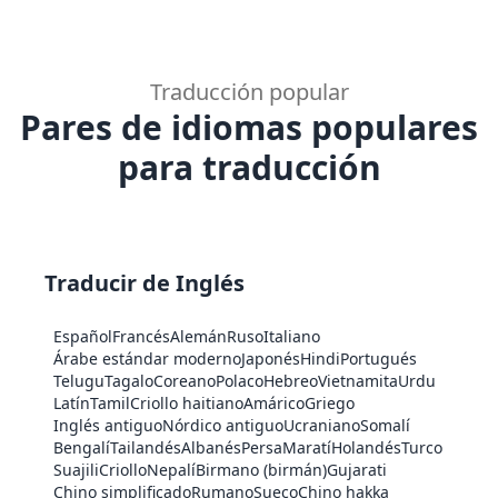
Traducción popular
Pares de idiomas populares
para traducción
Traducir de Inglés
Español
Francés
Alemán
Ruso
Italiano
Árabe estándar moderno
Japonés
Hindi
Portugués
Telugu
Tagalo
Coreano
Polaco
Hebreo
Vietnamita
Urdu
Latín
Tamil
Criollo haitiano
Amárico
Griego
Inglés antiguo
Nórdico antiguo
Ucraniano
Somalí
Bengalí
Tailandés
Albanés
Persa
Maratí
Holandés
Turco
Suajili
Criollo
Nepalí
Birmano (birmán)
Gujarati
Chino simplificado
Rumano
Sueco
Chino hakka