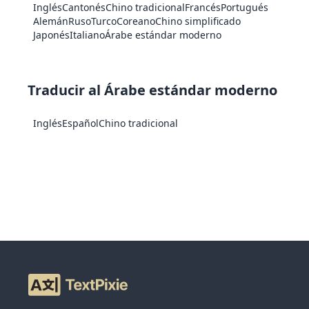
Inglés
Cantonés
Chino tradicional
Francés
Portugués
Alemán
Ruso
Turco
Coreano
Chino simplificado
Japonés
Italiano
Árabe estándar moderno
Traducir al Árabe estándar moderno
Inglés
Español
Chino tradicional