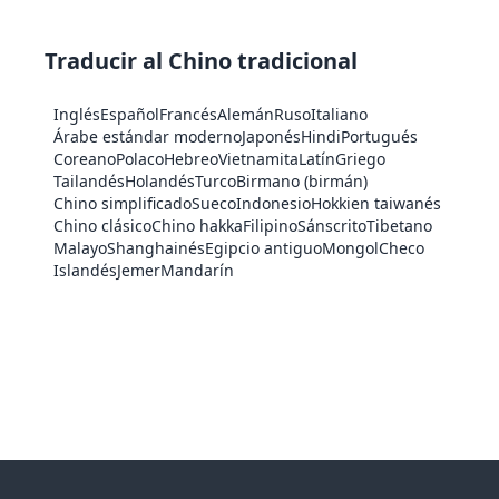
Traducir al Chino tradicional
Inglés
Español
Francés
Alemán
Ruso
Italiano
Árabe estándar moderno
Japonés
Hindi
Portugués
Coreano
Polaco
Hebreo
Vietnamita
Latín
Griego
Tailandés
Holandés
Turco
Birmano (birmán)
Chino simplificado
Sueco
Indonesio
Hokkien taiwanés
Chino clásico
Chino hakka
Filipino
Sánscrito
Tibetano
Malayo
Shanghainés
Egipcio antiguo
Mongol
Checo
Islandés
Jemer
Mandarín