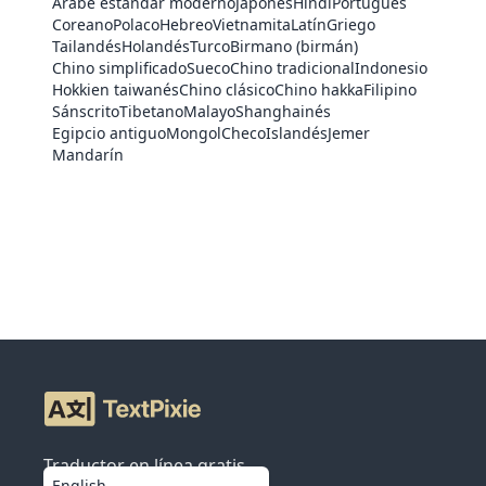
Árabe estándar moderno
Japonés
Hindi
Portugués
Coreano
Polaco
Hebreo
Vietnamita
Latín
Griego
Tailandés
Holandés
Turco
Birmano (birmán)
Chino simplificado
Sueco
Chino tradicional
Indonesio
Hokkien taiwanés
Chino clásico
Chino hakka
Filipino
Sánscrito
Tibetano
Malayo
Shanghainés
Egipcio antiguo
Mongol
Checo
Islandés
Jemer
Mandarín
Traductor en línea gratis
English