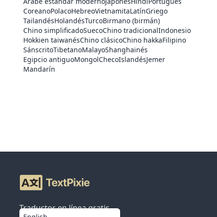
Árabe estándar moderno
Japonés
Hindi
Portugués
Coreano
Polaco
Hebreo
Vietnamita
Latín
Griego
Tailandés
Holandés
Turco
Birmano (birmán)
Chino simplificado
Sueco
Chino tradicional
Indonesio
Hokkien taiwanés
Chino clásico
Chino hakka
Filipino
Sánscrito
Tibetano
Malayo
Shanghainés
Egipcio antiguo
Mongol
Checo
Islandés
Jemer
Mandarín
Traductor en línea gratis
English