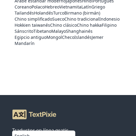
Árabe estándar moderno
Japonés
Hindi
Portugués
Coreano
Polaco
Hebreo
Vietnamita
Latín
Griego
Tailandés
Holandés
Turco
Birmano (birmán)
Chino simplificado
Sueco
Chino tradicional
Indonesio
Hokkien taiwanés
Chino clásico
Chino hakka
Filipino
Sánscrito
Tibetano
Malayo
Shanghainés
Egipcio antiguo
Mongol
Checo
Islandés
Jemer
Mandarín
Traductor en línea gratis
English