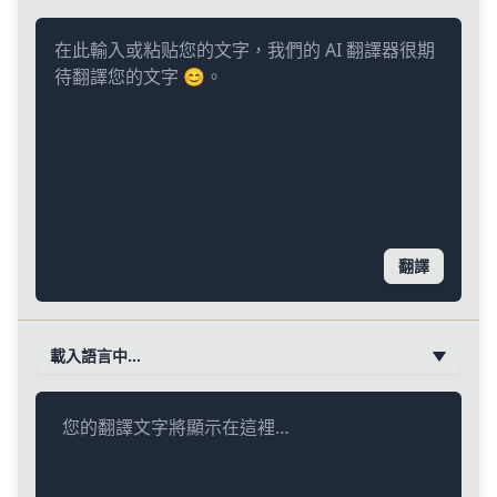
翻譯
載入語言中…
您的翻譯文字將顯示在這裡…