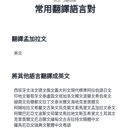
常用翻譯語言對
翻譯孟加拉文
英文
將其他語言翻譯成英文
西班牙文
法文
德文
俄文
義大利文
現代標準阿拉伯語
日文
印地文
葡萄牙文
泰盧固文
塔加洛文
韓文
波蘭文
希伯來文
越南文
烏爾都文
拉丁文
泰米爾文
海地克里奧爾文
阿姆哈拉文
希臘文
古英文
烏克蘭文
索馬里文
孟加拉文
泰文
阿爾巴尼亞文
波斯文
荷蘭文
馬拉地文
斯瓦希里文
土耳其文
克里奧爾文
尼泊爾文
緬甸文
古吉拉特文
簡體中文
羅馬尼亞文
瑞典文
繁體中文
粵語