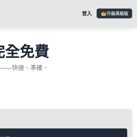
登入
升級高級版
完全免費
文——快速、準確、