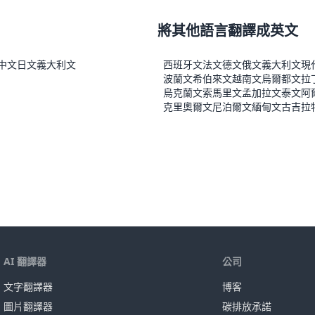
將其他語言翻譯成英文
中文
日文
義大利文
西班牙文
法文
德文
俄文
義大利文
現
波蘭文
希伯來文
越南文
烏爾都文
拉
烏克蘭文
索馬里文
孟加拉文
泰文
阿
克里奧爾文
尼泊爾文
緬甸文
古吉拉
AI 翻譯器
公司
文字翻譯器
博客
圖片翻譯器
碳排放承諾