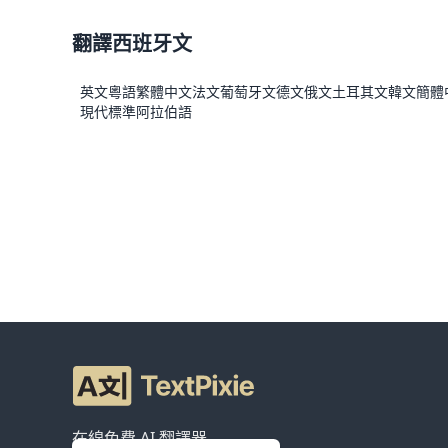
翻譯西班牙文
英文
粵語
繁體中文
法文
葡萄牙文
德文
俄文
土耳其文
韓文
簡體
現代標準阿拉伯語
在線免費 AI 翻譯器