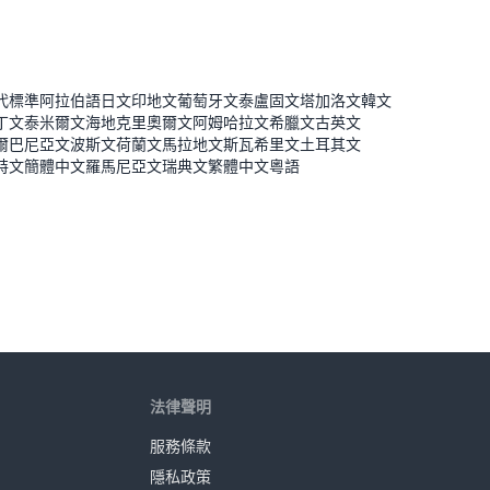
代標準阿拉伯語
日文
印地文
葡萄牙文
泰盧固文
塔加洛文
韓文
丁文
泰米爾文
海地克里奧爾文
阿姆哈拉文
希臘文
古英文
爾巴尼亞文
波斯文
荷蘭文
馬拉地文
斯瓦希里文
土耳其文
特文
簡體中文
羅馬尼亞文
瑞典文
繁體中文
粵語
法律聲明
服務條款
隱私政策