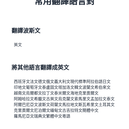
常用翻譯語言對
翻譯波斯文
英文
將其他語言翻譯成英文
西班牙文
法文
德文
俄文
義大利文
現代標準阿拉伯語
日文
印地文
葡萄牙文
泰盧固文
塔加洛文
韓文
波蘭文
希伯來文
越南文
烏爾都文
拉丁文
泰米爾文
海地克里奧爾文
阿姆哈拉文
希臘文
古英文
烏克蘭文
索馬里文
孟加拉文
泰文
阿爾巴尼亞文
波斯文
荷蘭文
馬拉地文
斯瓦希里文
土耳其文
克里奧爾文
尼泊爾文
緬甸文
古吉拉特文
簡體中文
羅馬尼亞文
瑞典文
繁體中文
粵語