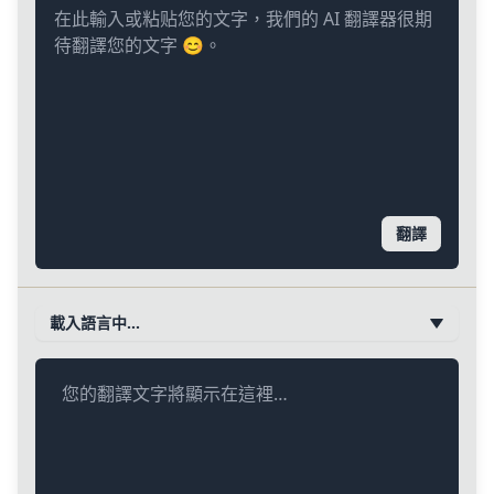
翻譯
載入語言中…
您的翻譯文字將顯示在這裡…