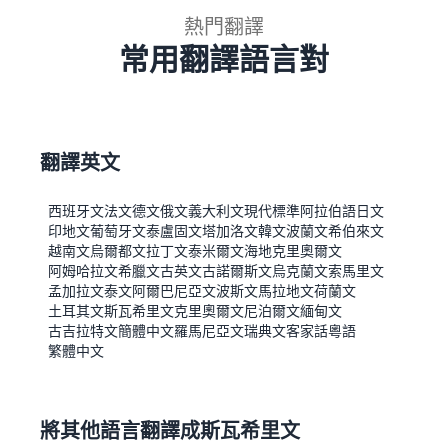
熱門翻譯
常用翻譯語言對
翻譯英文
西班牙文
法文
德文
俄文
義大利文
現代標準阿拉伯語
日文
印地文
葡萄牙文
泰盧固文
塔加洛文
韓文
波蘭文
希伯來文
越南文
烏爾都文
拉丁文
泰米爾文
海地克里奧爾文
阿姆哈拉文
希臘文
古英文
古諾爾斯文
烏克蘭文
索馬里文
孟加拉文
泰文
阿爾巴尼亞文
波斯文
馬拉地文
荷蘭文
土耳其文
斯瓦希里文
克里奧爾文
尼泊爾文
緬甸文
古吉拉特文
簡體中文
羅馬尼亞文
瑞典文
客家話
粵語
繁體中文
將其他語言翻譯成斯瓦希里文