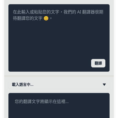
翻譯
載入語言中…
您的翻譯文字將顯示在這裡…