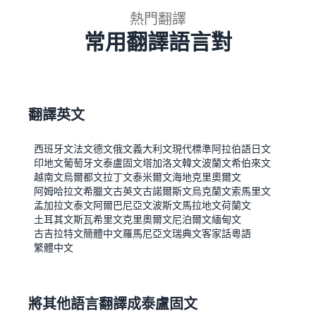
熱門翻譯
常用翻譯語言對
翻譯英文
西班牙文
法文
德文
俄文
義大利文
現代標準阿拉伯語
日文
印地文
葡萄牙文
泰盧固文
塔加洛文
韓文
波蘭文
希伯來文
越南文
烏爾都文
拉丁文
泰米爾文
海地克里奧爾文
阿姆哈拉文
希臘文
古英文
古諾爾斯文
烏克蘭文
索馬里文
孟加拉文
泰文
阿爾巴尼亞文
波斯文
馬拉地文
荷蘭文
土耳其文
斯瓦希里文
克里奧爾文
尼泊爾文
緬甸文
古吉拉特文
簡體中文
羅馬尼亞文
瑞典文
客家話
粵語
繁體中文
將其他語言翻譯成泰盧固文