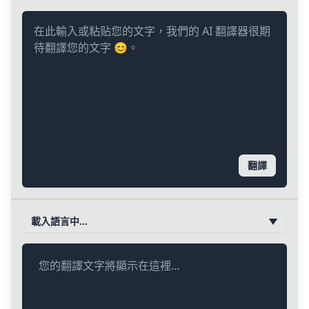
翻譯
載入語言中…
您的翻譯文字將顯示在這裡…