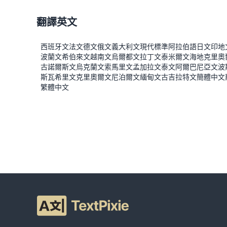
翻譯英文
西班牙文
法文
德文
俄文
義大利文
現代標準阿拉伯語
日文
印地
波蘭文
希伯來文
越南文
烏爾都文
拉丁文
泰米爾文
海地克里奧
古諾爾斯文
烏克蘭文
索馬里文
孟加拉文
泰文
阿爾巴尼亞文
波
斯瓦希里文
克里奧爾文
尼泊爾文
緬甸文
古吉拉特文
簡體中文
繁體中文