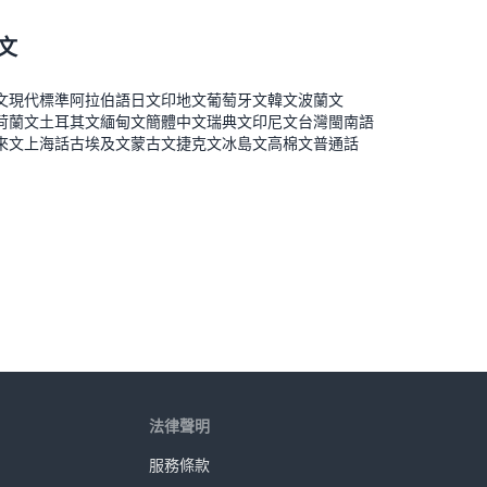
文
文
現代標準阿拉伯語
日文
印地文
葡萄牙文
韓文
波蘭文
荷蘭文
土耳其文
緬甸文
簡體中文
瑞典文
印尼文
台灣閩南語
來文
上海話
古埃及文
蒙古文
捷克文
冰島文
高棉文
普通話
法律聲明
服務條款