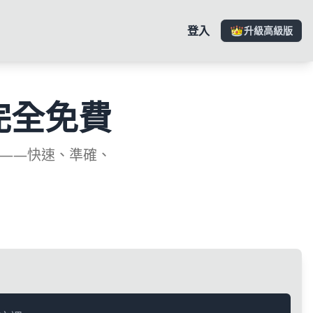
登入
升級高級版
完全免費
文——快速、準確、