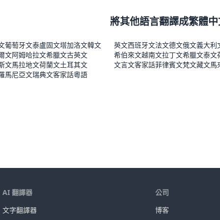
將其他語言翻譯成繁體中
文
葡萄牙文
泰盧固文
塔加洛文
韓文
英文
西班牙文
法文
德文
俄文
義大利
爾文
阿姆哈拉文
希臘文
古英文
希伯來文
越南文
拉丁文
希臘文
泰文
斯文
馬拉地文
荷蘭文
土耳其文
文言文
客家話
菲律賓文
梵文
藏文
馬
羅馬尼亞文
瑞典文
客家話
粵語
AI 翻譯器
公司
文字翻譯器
博客