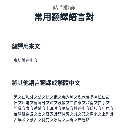
熱門翻譯
常用翻譯語言對
翻譯馬來文
粵語
繁體中文
將其他語言翻譯成繁體中文
英文
西班牙文
法文
德文
俄文
義大利文
現代標準阿拉伯語
日文
印地文
葡萄牙文
韓文
波蘭文
希伯來文
越南文
拉丁文
希臘文
泰文
荷蘭文
土耳其文
緬甸文
簡體中文
瑞典文
印尼文
台灣閩南語
文言文
客家話
菲律賓文
梵文
藏文
馬來文
上海話
古埃及文
蒙古文
捷克文
冰島文
高棉文
普通話