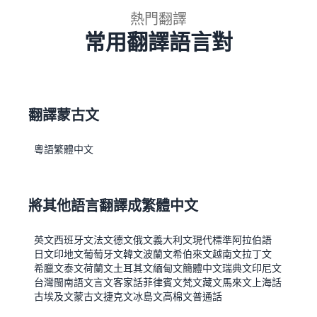
熱門翻譯
常用翻譯語言對
翻譯蒙古文
粵語
繁體中文
將其他語言翻譯成繁體中文
英文
西班牙文
法文
德文
俄文
義大利文
現代標準阿拉伯語
日文
印地文
葡萄牙文
韓文
波蘭文
希伯來文
越南文
拉丁文
希臘文
泰文
荷蘭文
土耳其文
緬甸文
簡體中文
瑞典文
印尼文
台灣閩南語
文言文
客家話
菲律賓文
梵文
藏文
馬來文
上海話
古埃及文
蒙古文
捷克文
冰島文
高棉文
普通話