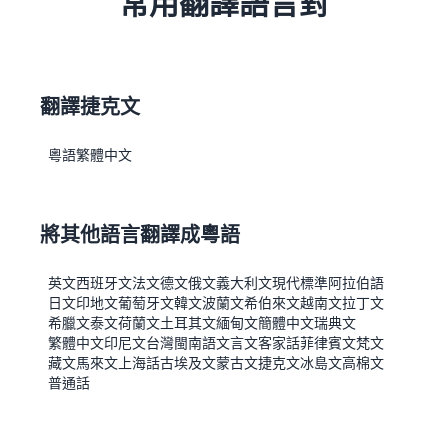
常用翻譯語言對
翻譯捷克文
粵語
繁體中文
將其他語言翻譯成粵語
英文
西班牙文
法文
德文
俄文
義大利文
現代標準阿拉伯語
日文
印地文
葡萄牙文
韓文
波蘭文
希伯來文
越南文
拉丁文
希臘文
泰文
荷蘭文
土耳其文
緬甸文
簡體中文
瑞典文
繁體中文
印尼文
台灣閩南語
文言文
客家話
菲律賓文
梵文
藏文
馬來文
上海話
古埃及文
蒙古文
捷克文
冰島文
高棉文
普通話