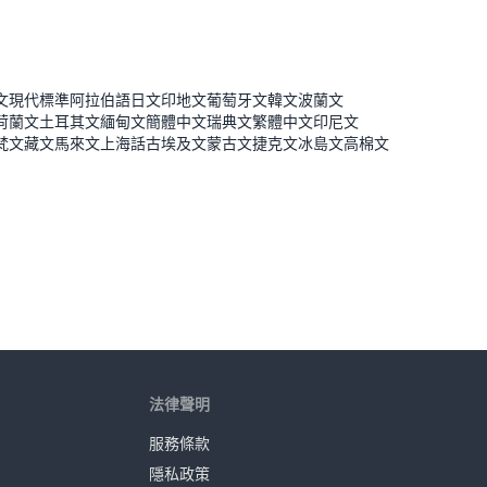
文
現代標準阿拉伯語
日文
印地文
葡萄牙文
韓文
波蘭文
荷蘭文
土耳其文
緬甸文
簡體中文
瑞典文
繁體中文
印尼文
梵文
藏文
馬來文
上海話
古埃及文
蒙古文
捷克文
冰島文
高棉文
法律聲明
服務條款
隱私政策