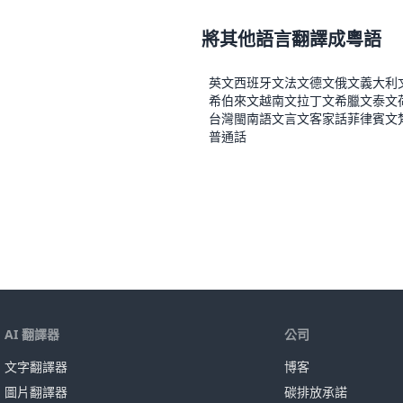
將其他語言翻譯成粵語
英文
西班牙文
法文
德文
俄文
義大利
希伯來文
越南文
拉丁文
希臘文
泰文
台灣閩南語
文言文
客家話
菲律賓文
普通話
AI 翻譯器
公司
文字翻譯器
博客
圖片翻譯器
碳排放承諾