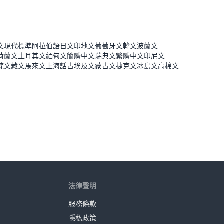
文
現代標準阿拉伯語
日文
印地文
葡萄牙文
韓文
波蘭文
荷蘭文
土耳其文
緬甸文
簡體中文
瑞典文
繁體中文
印尼文
梵文
藏文
馬來文
上海話
古埃及文
蒙古文
捷克文
冰島文
高棉文
法律聲明
服務條款
隱私政策