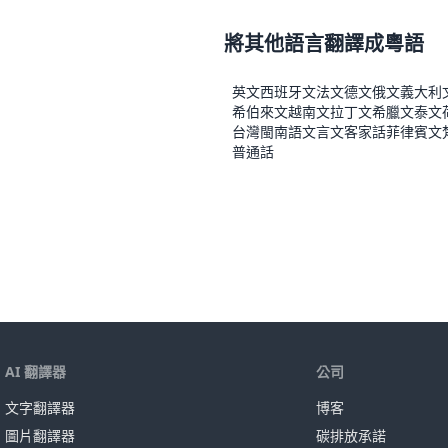
將其他語言翻譯成粵語
英文
西班牙文
法文
德文
俄文
義大利
希伯來文
越南文
拉丁文
希臘文
泰文
台灣閩南語
文言文
客家話
菲律賓文
普通話
AI 翻譯器
公司
文字翻譯器
博客
圖片翻譯器
碳排放承諾