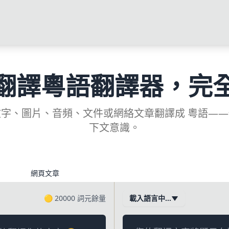
翻譯粵語翻譯器，完
字、圖片、音頻、文件或網絡文章翻譯成 粵語—
下文意識。
網頁文章
🟡
20000
詞元餘量
載入語言中…