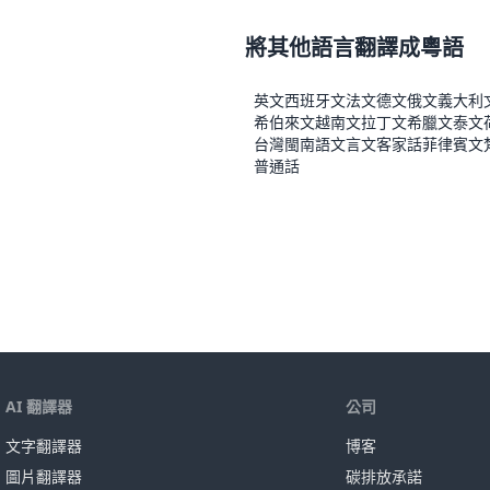
將其他語言翻譯成粵語
英文
西班牙文
法文
德文
俄文
義大利
希伯來文
越南文
拉丁文
希臘文
泰文
台灣閩南語
文言文
客家話
菲律賓文
普通話
AI 翻譯器
公司
文字翻譯器
博客
圖片翻譯器
碳排放承諾