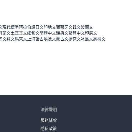
文
現代標準阿拉伯語
日文
印地文
葡萄牙文
韓文
波蘭文
荷蘭文
土耳其文
緬甸文
簡體中文
瑞典文
繁體中文
印尼文
梵文
藏文
馬來文
上海話
古埃及文
蒙古文
捷克文
冰島文
高棉文
法律聲明
服務條款
隱私政策