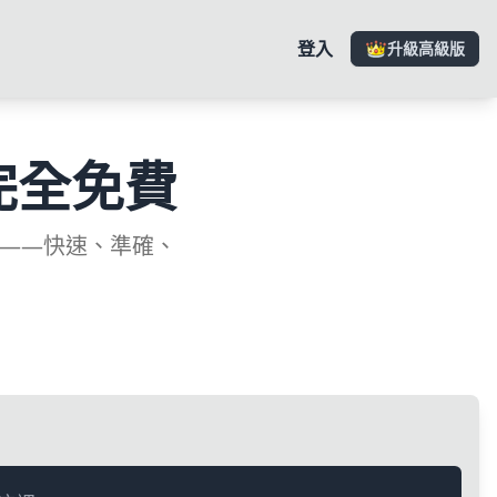
登入
升級高級版
完全免費
語——快速、準確、