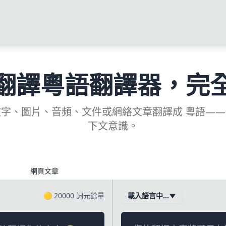
翻譯粵語翻譯器，完
字、圖片、音頻、文件或網絡文章翻譯成 粵語—
下文意識。
網頁文章
🟡
20000
詞元餘量
載入語言中…