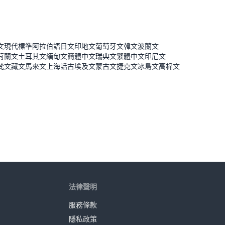
文
現代標準阿拉伯語
日文
印地文
葡萄牙文
韓文
波蘭文
荷蘭文
土耳其文
緬甸文
簡體中文
瑞典文
繁體中文
印尼文
梵文
藏文
馬來文
上海話
古埃及文
蒙古文
捷克文
冰島文
高棉文
法律聲明
服務條款
隱私政策