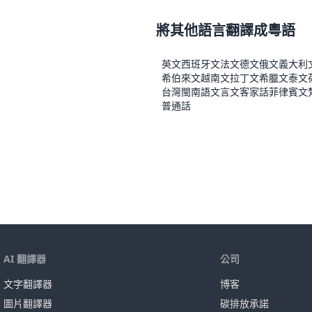
將其他語言翻譯成粵語
英文
西班牙文
法文
德文
俄文
義大利
希伯來文
越南文
拉丁文
希臘文
泰文
台灣閩南語
文言文
客家話
菲律賓文
普通話
AI 翻譯器
公司
文字翻譯器
博客
圖片翻譯器
碳排放承諾